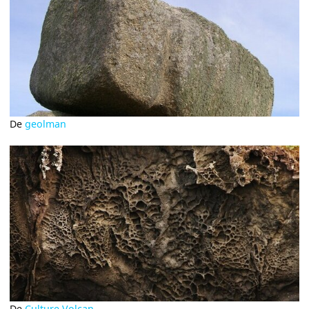
De
geolman
De
Culture Volcan