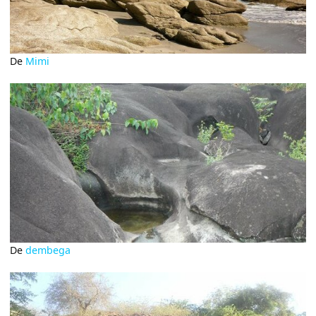
De
Mimi
De
dembega