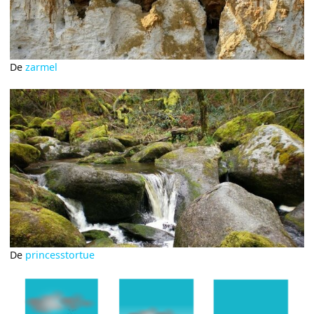
De
zarmel
De
princesstortue