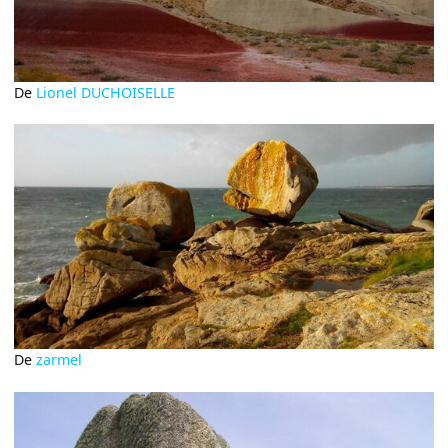
De
Lionel DUCHOISELLE
De
zarmel