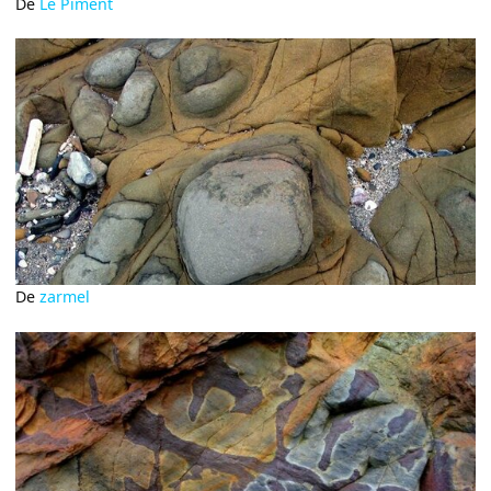
De
Le Piment
De
zarmel