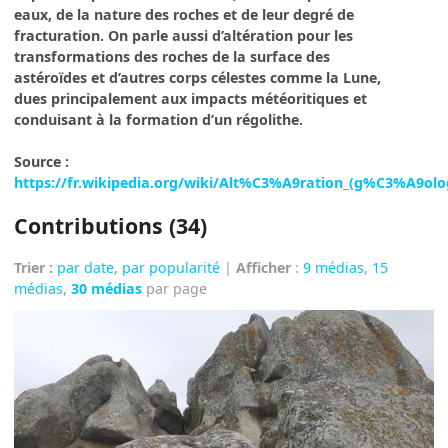
eaux, de la nature des roches et de leur degré de
fracturation. On parle aussi d’altération pour les
transformations des roches de la surface des
astéroïdes et d’autres corps célestes comme la Lune,
dues principalement aux impacts météoritiques et
conduisant à la formation d’un régolithe.
Source :
https://fr.wikipedia.org/wiki/Alt%C3%A9ration_(g%C3%A9olo
Contributions (34)
Trier :
par date
,
par popularité
|
Afficher
:
9 médias
,
15
médias
,
30 médias
par page