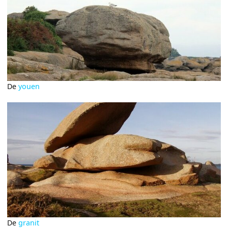
De
youen
De
granit