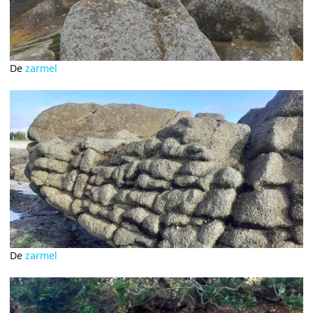
De
zarmel
De
zarmel