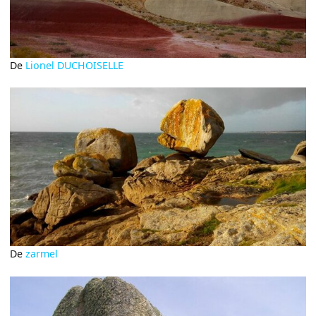
De
Lionel DUCHOISELLE
De
zarmel