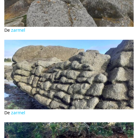
De
zarmel
De
zarmel