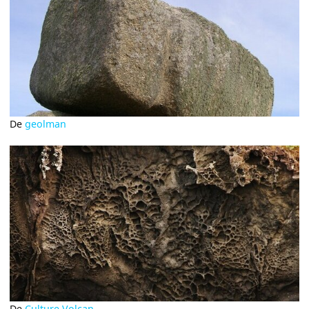
De
geolman
De
Culture Volcan