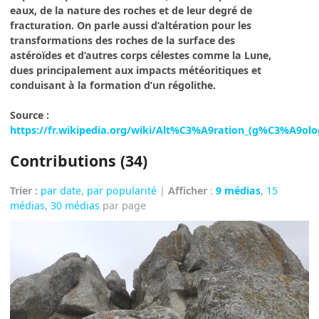
eaux, de la nature des roches et de leur degré de
fracturation. On parle aussi d’altération pour les
transformations des roches de la surface des
astéroïdes et d’autres corps célestes comme la Lune,
dues principalement aux impacts météoritiques et
conduisant à la formation d’un régolithe.
Source :
https://fr.wikipedia.org/wiki/Alt%C3%A9ration_(g%C3%A9olo
Contributions (34)
Trier :
par date
,
par popularité
|
Afficher
:
9 médias
,
15
médias
,
30 médias
par page