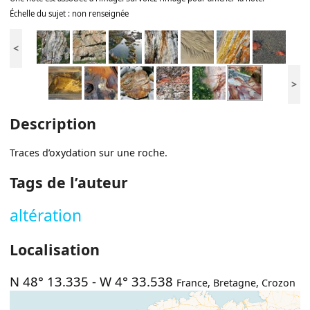
Échelle du sujet : non renseignée
<
>
Description
Traces d’oxydation sur une roche.
Tags de l’auteur
altération
Localisation
N 48° 13.335
-
W 4° 33.538
France
,
Bretagne
,
Crozon