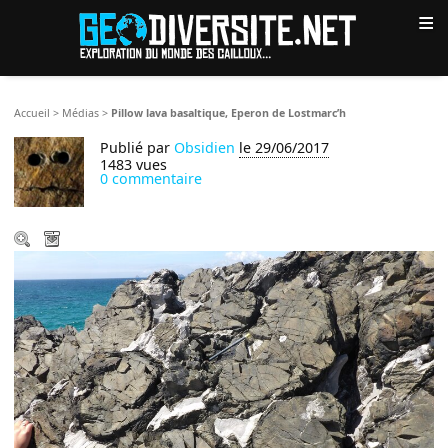
≡
Accueil
>
Médias
>
Pillow lava basaltique, Eperon de Lostmarc’h
Publié par
Obsidien
le 29/06/2017
1483 vues
0 commentaire