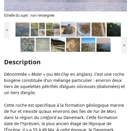
Échelle du sujet : non renseignée
<
>
Description
Dénommée «
Moler
» (ou
Mo-Clay
en anglais). C’est une roche
biogène constituée d’un mélange particulier : environ deux
tiers de squelettes pétrifiés d’algues siliceuses (diatomées) et
un tiers d’argile.
Cette roche est specifique á la formation géologique marine
de Fur et n’existe qu’aux environs des îles de
Fur
de
Mors
dans la région du
Limfjord
au Danemark. Cette formation
date de l’Yprésien, le plus ancien étage de l’époque de
l’Éocène, il y a 55 à 49 Ma. À cette époque, le Danemark