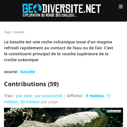
≡
Tags
>
basalte
Le basalte est une roche volcanique issue d’un magma
refroidi rapidement au contact de l’eau ou de l’air. C’est
le constituant principal de la couche supérieure de la
croûte océanique
source :
basalte
Contributions (59)
Trier :
par date
,
par popularité
|
Afficher
:
9 médias
,
15
médias
,
30 médias
par page