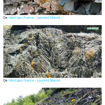
De
GéoCaps France - Laurent Massé
De
GéoCaps France - Laurent Massé