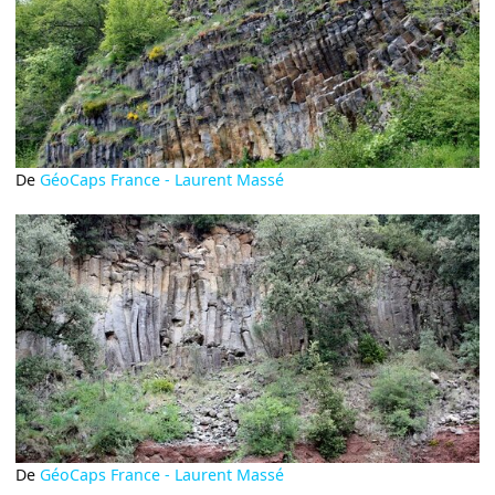
De
GéoCaps France - Laurent Massé
De
GéoCaps France - Laurent Massé