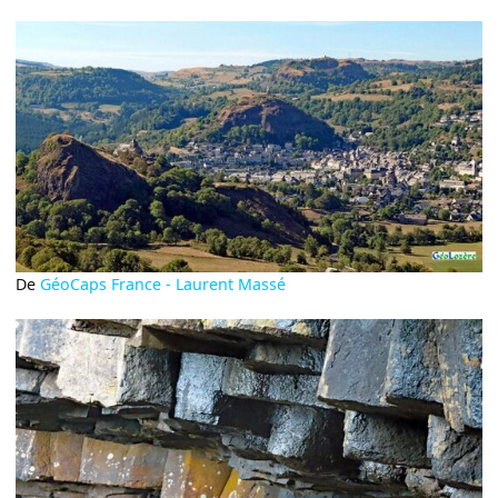
De
GéoCaps France - Laurent Massé