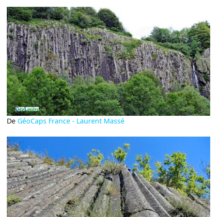
De
GéoCaps France - Laurent Massé