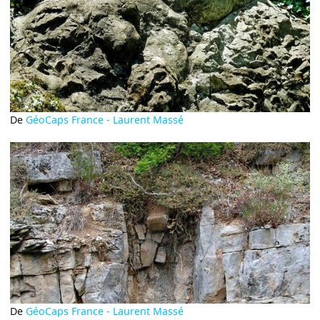
De
GéoCaps France - Laurent Massé
De
GéoCaps France - Laurent Massé