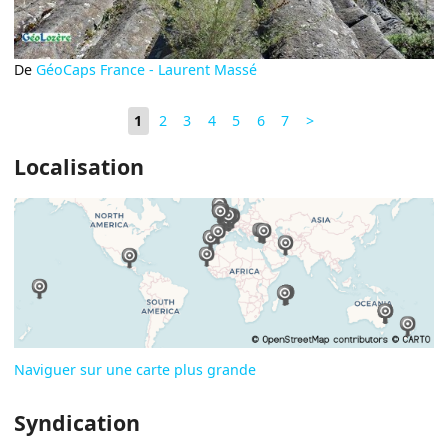
De
GéoCaps France - Laurent Massé
1
2
3
4
5
6
7
>
Localisation
Naviguer sur une carte plus grande
Syndication