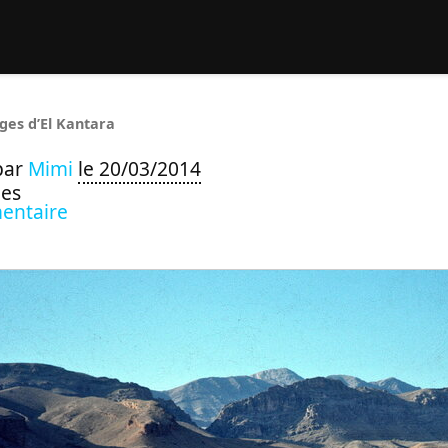
rcher :
ges d’El Kantara
par
Mimi
le 20/03/2014
ues
entaire