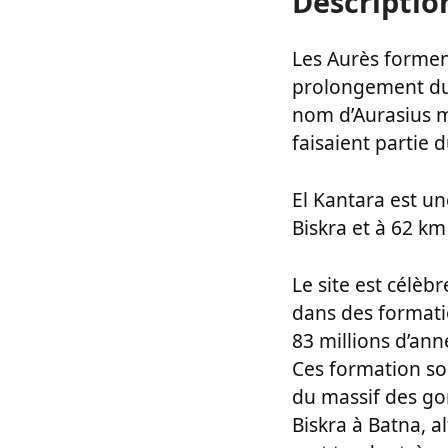
Descriptio
Les Aurès forment
prolongement du m
nom d’Aurasius m
faisaient partie 
El Kantara est un
Biskra et à 62 k
Le site est célèb
dans des formati
83 millions d’ann
Ces formation son
du massif des gor
Biskra à Batna, 