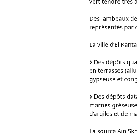
vert tendre très a
Des lambeaux de 
représentés par
La ville d’El Kant
Des dépôts quat
en terrasses.(all
gypseuse et cong
Des dépôts datan
marnes gréseuses
d’argiles et de 
La source Ain Skh