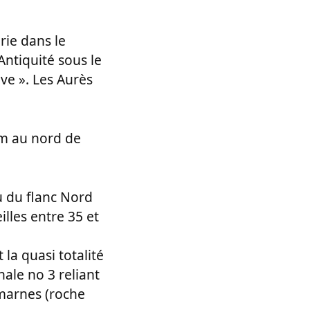
rie dans le
Antiquité sous le
ve ». Les Aurès
km au nord de
u du flanc Nord
lles entre 35 et
la quasi totalité
nale no 3 reliant
 marnes (roche