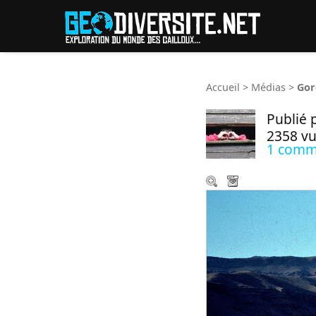
Reche
Accueil
>
Médias
>
Gor
Publié 
2358 v
1 comm