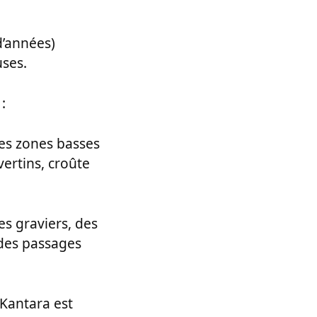
d’années)
ses.
:
les zones basses
vertins, croûte
es graviers, des
 des passages
 Kantara est