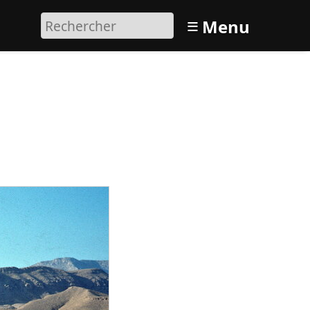
≡
Menu