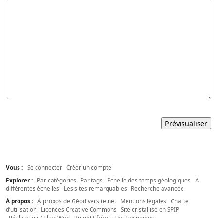
Vous :
Se connecter
Créer un compte
Explorer :
Par catégories
Par tags
Echelle des temps géologiques
A
différentes échelles
Les sites remarquables
Recherche avancée
À propos :
À propos de Géodiversite.net
Mentions légales
Charte
d’utilisation
Licences Creative Commons
Site cristallisé en SPIP
Réalisation / Eliaz Web
Un petit frère : Les Taxinomes