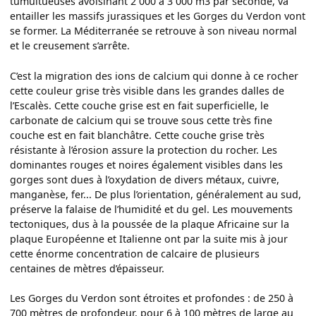
tumultueuses avoisinant 2 000 à 3 000 m3 par seconde, va
entailler les massifs jurassiques et les Gorges du Verdon vont
se former. La Méditerranée se retrouve à son niveau normal
et le creusement s’arrête.
C’est la migration des ions de calcium qui donne à ce rocher
cette couleur grise très visible dans les grandes dalles de
l’Escalès. Cette couche grise est en fait superficielle, le
carbonate de calcium qui se trouve sous cette très fine
couche est en fait blanchâtre. Cette couche grise très
résistante à l’érosion assure la protection du rocher. Les
dominantes rouges et noires également visibles dans les
gorges sont dues à l’oxydation de divers métaux, cuivre,
manganèse, fer... De plus l’orientation, généralement au sud,
préserve la falaise de l’humidité et du gel. Les mouvements
tectoniques, dus à la poussée de la plaque Africaine sur la
plaque Européenne et Italienne ont par la suite mis à jour
cette énorme concentration de calcaire de plusieurs
centaines de mètres d’épaisseur.
Les Gorges du Verdon sont étroites et profondes : de 250 à
700 mètres de profondeur, pour 6 à 100 mètres de large au