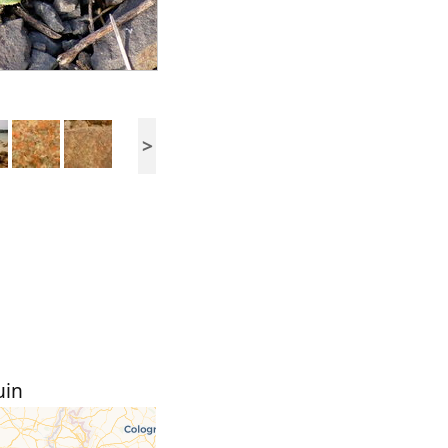
>
uin