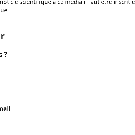
ot clé scientifique à ce média il faut être inscri
que.
r
 ?
mail