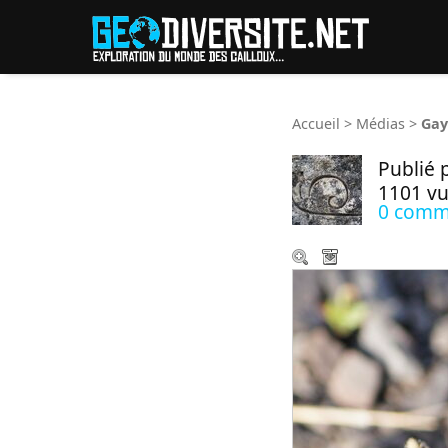
Reche
Accueil
>
Médias
>
Gay
Publié 
1101 v
0 comm