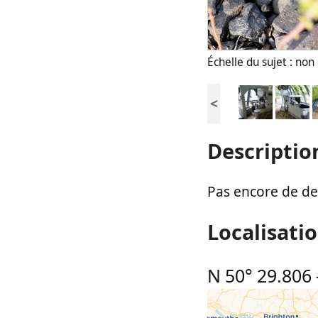
Échelle du sujet : no
<
Descriptio
Pas encore de des
Localisati
N 50° 29.806