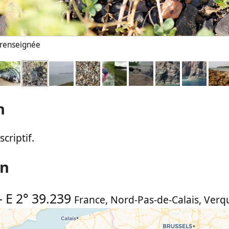
n renseignée
n
criptif.
on
-
E 2° 39.239
France
,
Nord-Pas-de-Calais
,
Verq