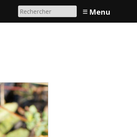
≡
Menu