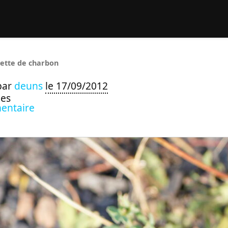
rcher :
ette de charbon
par
deuns
le 17/09/2012
ues
entaire