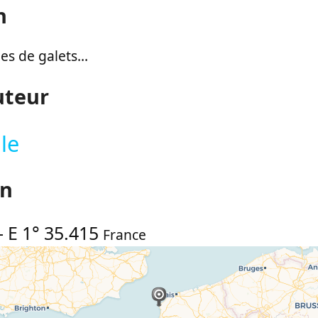
n
s de galets...
uteur
le
on
-
E 1° 35.415
France