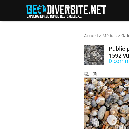
Reche
Accueil
>
Médias
>
Gal
Publié 
1592 v
0 comm