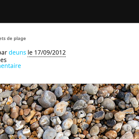
rcher :
ets de plage
par
deuns
le 17/09/2012
ues
entaire