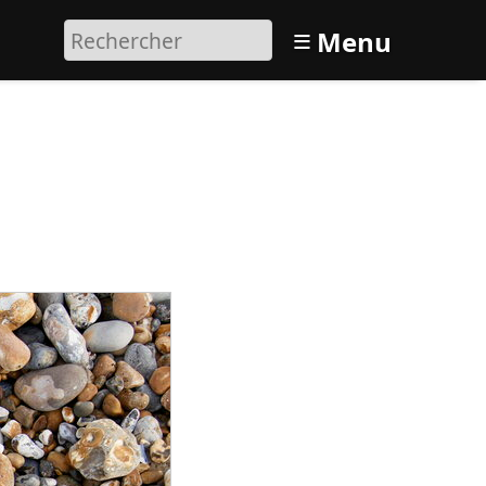
≡
Menu