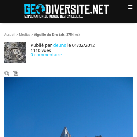
≡
Accueil
>
Médias
>
Aiguille du Dru (alt. 3754 m.)
Publié par
deuns
le 01/02/2012
1110 vues
0 commentaire