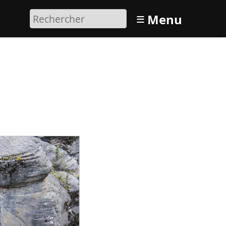
≡
Menu