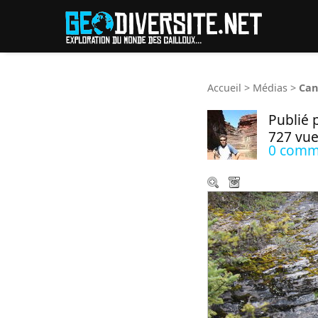
Reche
Accueil
>
Médias
>
Can
Publié 
727 vue
0 comm