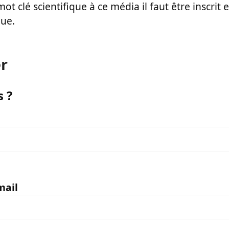
ot clé scientifique à ce média il faut être inscri
que.
r
 ?
mail