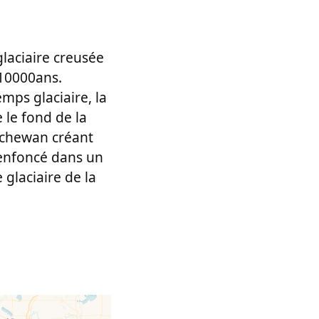
glaciaire creusée
 10000ans.
mps glaciaire, la
 le fond de la
atchewan créant
t enfoncé dans un
 glaciaire de la