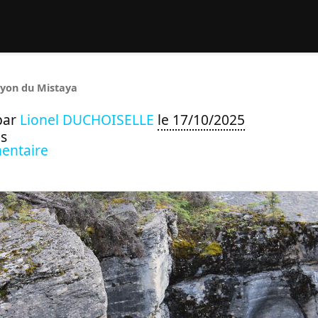
rcher :
yon du Mistaya
par
Lionel DUCHOISELLE
le 17/10/2025
s
entaire