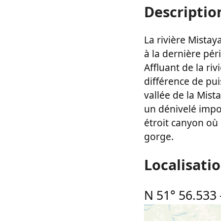
Descriptio
La rivière Mistay
à la dernière pér
Affluant de la ri
différence de pui
vallée de la Mist
un dénivelé impor
étroit canyon où 
gorge.
Localisati
N 51° 56.533