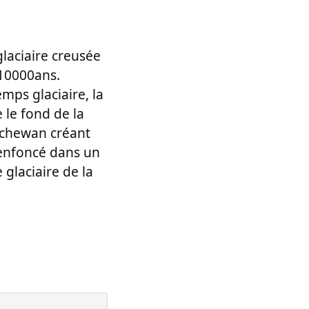
glaciaire creusée
 10000ans.
mps glaciaire, la
 le fond de la
atchewan créant
t enfoncé dans un
 glaciaire de la