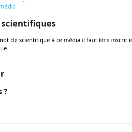
 média
 scientifiques
ot clé scientifique à ce média il faut être inscri
que.
r
 ?