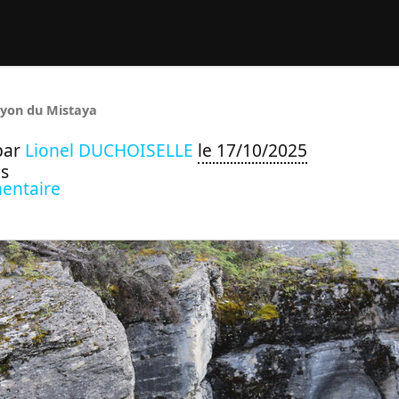
rcher :
yon du Mistaya
par
Lionel DUCHOISELLE
le 17/10/2025
s
entaire