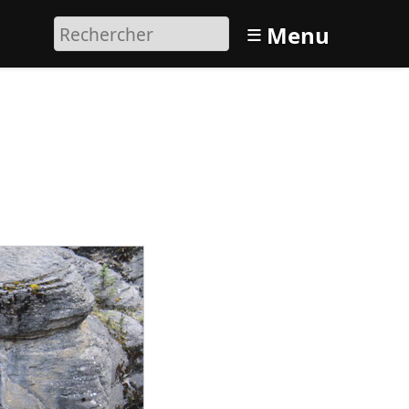
≡
Menu