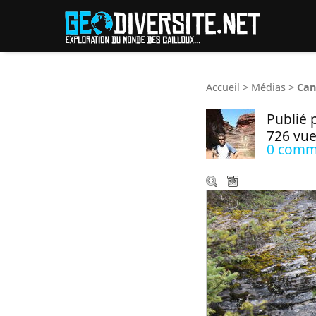
Reche
Accueil
>
Médias
>
Can
Publié 
726 vue
0 comm