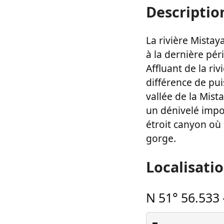
Descriptio
La rivière Mistay
à la dernière pér
Affluant de la ri
différence de pui
vallée de la Mist
un dénivelé impor
étroit canyon où 
gorge.
Localisati
N 51° 56.533