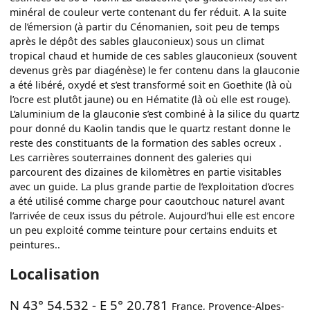
minéral de couleur verte contenant du fer réduit. A la suite
de l’émersion (à partir du Cénomanien, soit peu de temps
après le dépôt des sables glauconieux) sous un climat
tropical chaud et humide de ces sables glauconieux (souvent
devenus grès par diagénèse) le fer contenu dans la glauconie
a été libéré, oxydé et s’est transformé soit en Goethite (là où
l’ocre est plutôt jaune) ou en Hématite (là où elle est rouge).
L’aluminium de la glauconie s’est combiné à la silice du quartz
pour donné du Kaolin tandis que le quartz restant donne le
reste des constituants de la formation des sables ocreux .
Les carrières souterraines donnent des galeries qui
parcourent des dizaines de kilomètres en partie visitables
avec un guide. La plus grande partie de l’exploitation d’ocres
a été utilisé comme charge pour caoutchouc naturel avant
l’arrivée de ceux issus du pétrole. Aujourd’hui elle est encore
un peu exploité comme teinture pour certains enduits et
peintures..
Localisation
N 43° 54.532
-
E 5° 20.781
France
,
Provence-Alpes-