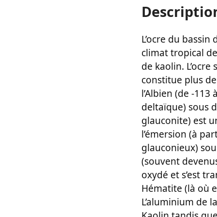
Descriptio
L’ocre du bassin
climat tropical d
de kaolin. L’ocre
constitue plus de
l’Albien (de -113
deltaïque) sous 
glauconite) est u
l’émersion (à pa
glauconieux) sou
(souvent devenus 
oxydé et s’est tr
Hématite (là où e
L’aluminium de la
Kaolin tandis que