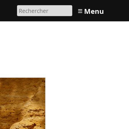
≡
Menu