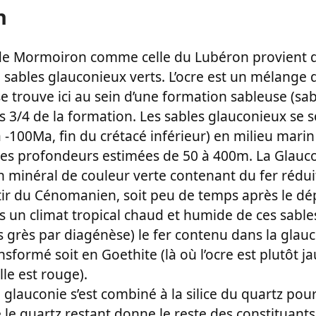
n
 de Mormoiron comme celle du Lubéron provient de
e sables glauconieux verts. L’ocre est un mélange 
 se trouve ici au sein d’une formation sableuse (sa
s 3/4 de la formation. Les sables glauconieux se 
 à -100Ma, fin du crétacé inférieur) en milieu marin
des profondeurs estimées de 50 à 400m. La Glauc
n minéral de couleur verte contenant du fer réduit
rtir du Cénomanien, soit peu de temps après le dé
s un climat tropical chaud et humide de ces sabl
grès par diagénèse) le fer contenu dans la glauco
ansformé soit en Goethite (là où l’ocre est plutôt j
lle est rouge).
 glauconie s’est combiné à la silice du quartz po
 le quartz restant donne le reste des constituant