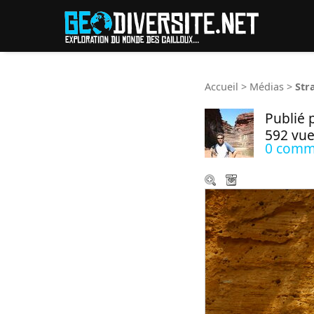
Reche
Accueil
>
Médias
>
Str
Publié 
592 vue
0 comm