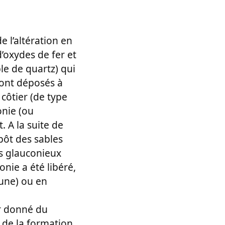
 l’altération en
d’oxydes de fer et
ble de quartz) qui
sont déposés à
 côtier (de type
onie (ou
. A la suite de
pôt des sables
es glauconieux
nie a été libéré,
aune) ou en
ur donné du
s de la formation