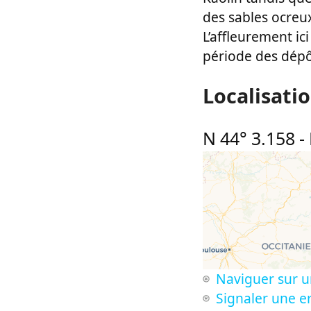
des sables ocreux
L’affleurement ic
période des dépô
Localisati
N 44° 3.158
-
Naviguer sur u
Signaler une er