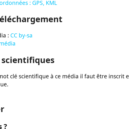
oordonnées : GPS, KML
Téléchargement
ia :
CC by-sa
 média
 scientifiques
ot clé scientifique à ce média il faut être inscri
que.
r
 ?