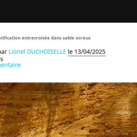
rcher :
atification entrecroisée dans sable ocreux
par
Lionel DUCHOISELLE
le 13/04/2025
s
entaire