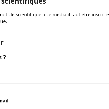
 scientifiques
ot clé scientifique à ce média il faut être inscri
que.
r
 ?
mail