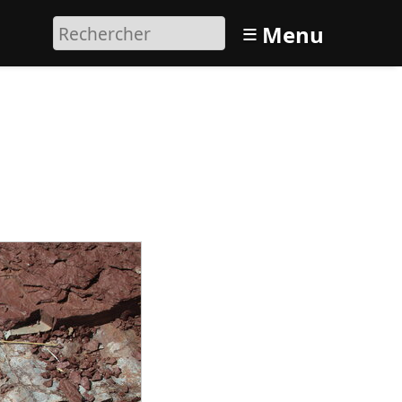
≡
Menu