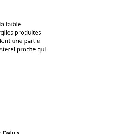
a faible
rgiles produites
dont une partie
Esterel proche qui
,
Daluis