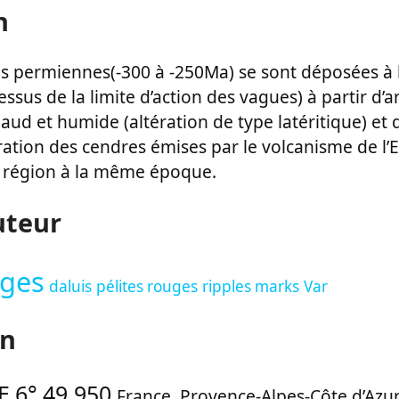
n
es permiennes(-300 à -250Ma) se sont déposées à l
ssus de la limite d’action des vagues) à partir d’a
aud et humide (altération de type latéritique) et 
ération des cendres émises par le volcanisme de l’
a région à la même époque.
uteur
uges
daluis
pélites rouges
ripples marks
Var
on
E 6° 49.950
France
,
Provence-Alpes-Côte d’Azur