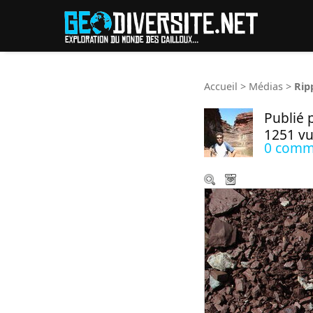
Reche
Accueil
>
Médias
>
Rip
Publié 
1251 v
0 comm