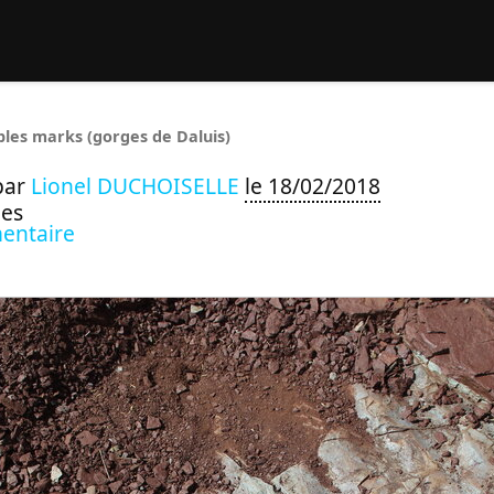
rcher :
ples marks (gorges de Daluis)
par
Lionel DUCHOISELLE
le 18/02/2018
ues
entaire