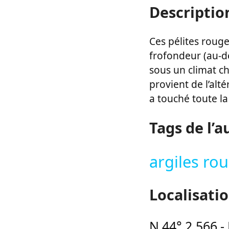
Descriptio
Ces pélites roug
frofondeur (au-de
sous un climat ch
provient de l’alt
a touché toute l
Tags de l’a
argiles ro
Localisati
N 44° 2.566
-