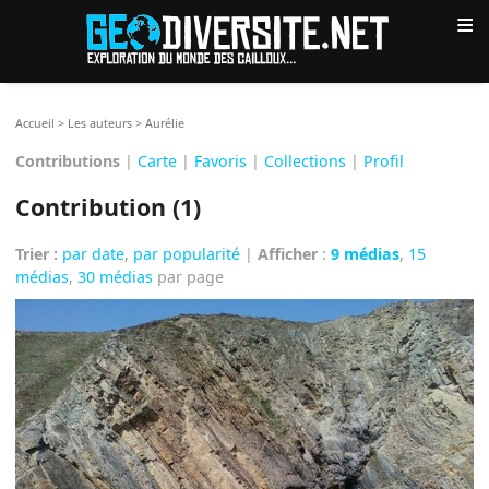
≡
Accueil
>
Les auteurs
>
Aurélie
Contributions
|
Carte
|
Favoris
|
Collections
|
Profil
Contribution (1)
Trier :
par date
,
par popularité
|
Afficher
:
9 médias
,
15
médias
,
30 médias
par page