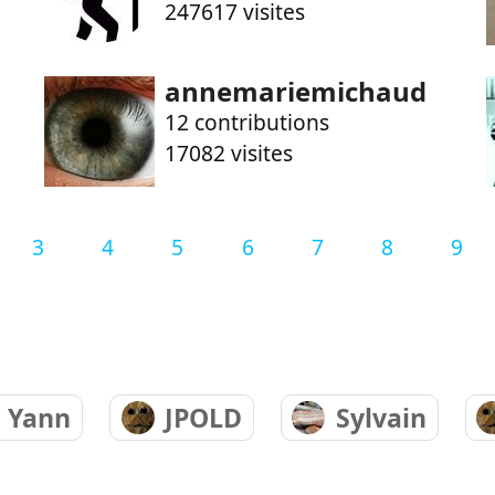
247617 visites
annemariemichaud
12 contributions
17082 visites
3
4
5
6
7
8
9
Yann
JPOLD
Sylvain