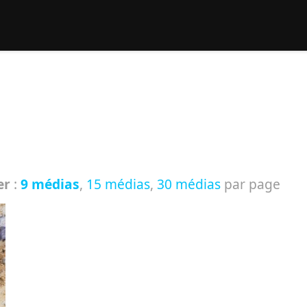
rcher :
er
:
9 médias
,
15 médias
,
30 médias
par page