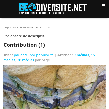
≡
Tags
>
calcaires de saint-pierre-du-mont
Pas encore de descriptif.
Contribution (1)
Trier :
par date
,
par popularité
|
Afficher
:
9 médias
,
15
médias
,
30 médias
par page