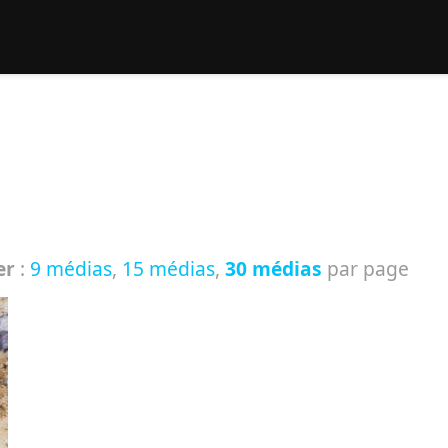
rcher :
er
:
9 médias
,
15 médias
,
30 médias
par page