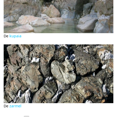
De
kupaia
De
zarmel