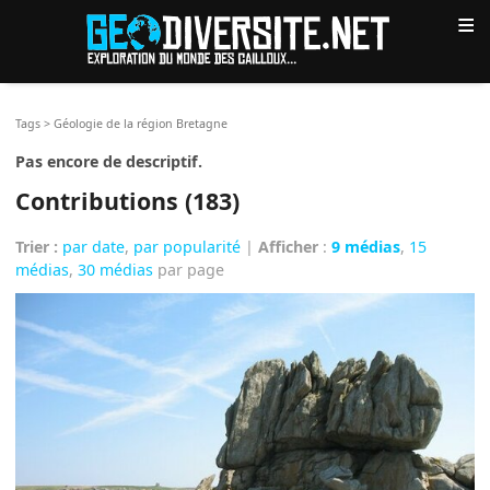
≡
Tags
>
Géologie de la région Bretagne
Pas encore de descriptif.
Contributions (183)
Trier :
par date
,
par popularité
|
Afficher
:
9 médias
,
15
médias
,
30 médias
par page