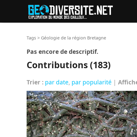
Reche
Tags
>
Géologie de la région Bretagne
Pas encore de descriptif.
Contributions (183)
Trier :
par date
,
par popularité
|
Affich