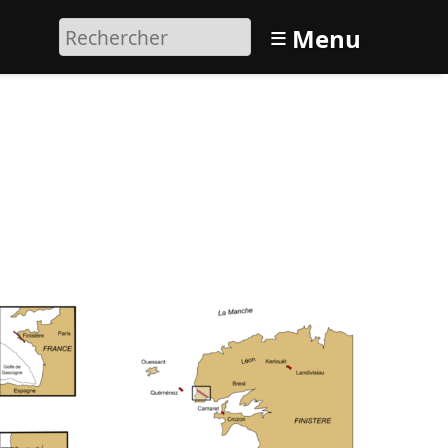
≡
Menu