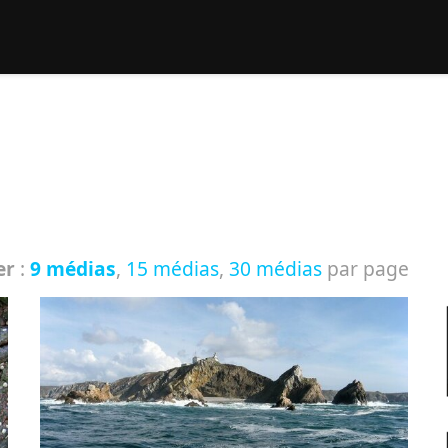
rcher :
er
:
9 médias
,
15 médias
,
30 médias
par page