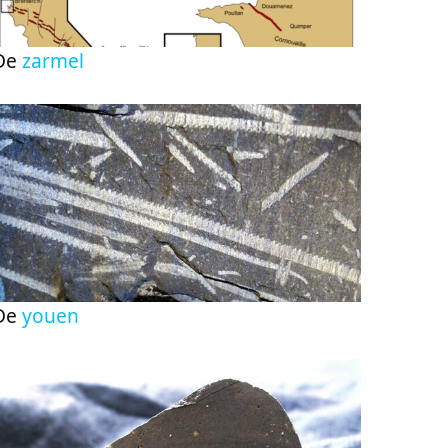
De
zarmel
De
youen