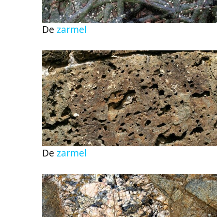
De
zarmel
De
zarmel