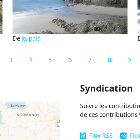
De
kupaia
3
4
5
6
7
8
9
Syndication
Suivre les contributio
de ces contributions 
Flux RSS
Flu