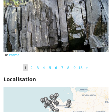
De
zarmel
1
2
3
4
5
6
7
8
9
13
>
Localisation