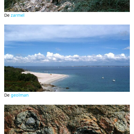
De
zarmel
De
geolman