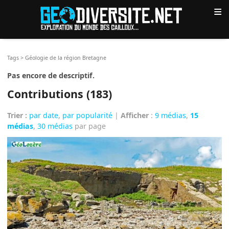
≡
Tags
>
Géologie de la région Bretagne
Pas encore de descriptif.
Contributions (183)
Trier :
par date
,
par popularité
|
Afficher
:
9 médias
,
15
médias
,
30 médias
par page