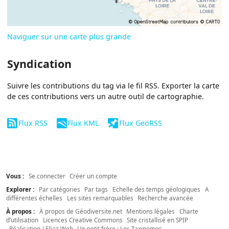
Naviguer sur une carte plus grande
Syndication
Suivre les contributions du tag via le fil RSS. Exporter la carte
de ces contributions vers un autre outil de cartographie.
Flux RSS
Flux KML
Flux GeoRSS
Vous :
Se connecter
Créer un compte
Explorer :
Par catégories
Par tags
Echelle des temps géologiques
A
différentes échelles
Les sites remarquables
Recherche avancée
À propos :
À propos de Géodiversite.net
Mentions légales
Charte
d’utilisation
Licences Creative Commons
Site cristallisé en SPIP
Réalisation / Eliaz Web
Un petit frère : Les Taxinomes