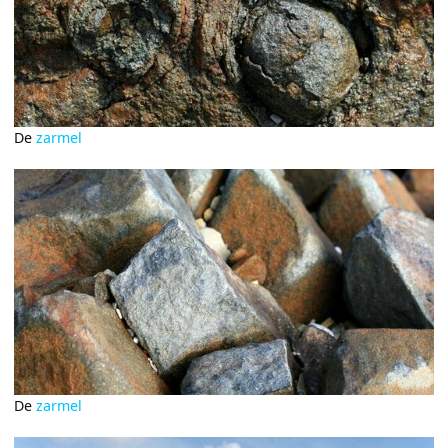
De
zarmel
De
zarmel