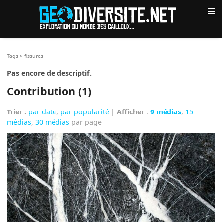
≡
Tags
>
fissures
Pas encore de descriptif.
Contribution (1)
Trier :
par date
,
par popularité
|
Afficher
:
9 médias
,
15
médias
,
30 médias
par page