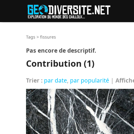
Reche
Tags
>
fissures
Pas encore de descriptif.
Contribution (1)
Trier :
par date
,
par popularité
|
Affich