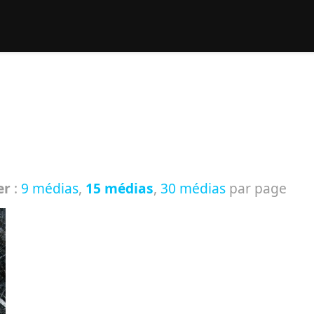
rcher :
er
:
9 médias
,
15 médias
,
30 médias
par page