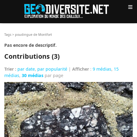
≡
Tags
>
poudingue de Montfort
Pas encore de descriptif.
Contributions (3)
Trier :
par date
,
par popularité
|
Afficher
:
9 médias
,
15
médias
,
30 médias
par page