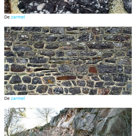
De
zarmel
De
zarmel