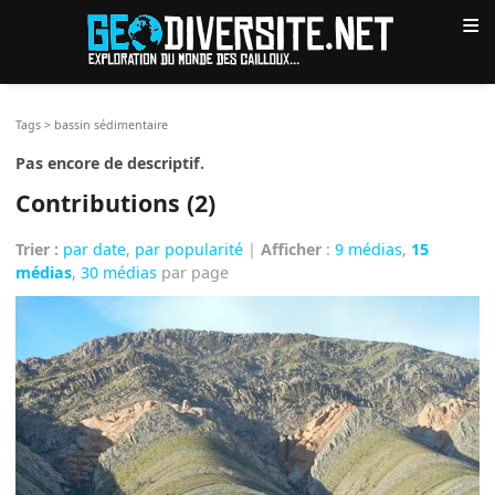
≡
Tags
>
bassin sédimentaire
Pas encore de descriptif.
Contributions (2)
Trier :
par date
,
par popularité
|
Afficher
:
9 médias
,
15
médias
,
30 médias
par page