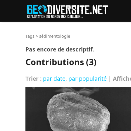
Reche
Tags
>
sédimentologie
Pas encore de descriptif.
Contributions (3)
Trier :
par date
,
par popularité
|
Affich