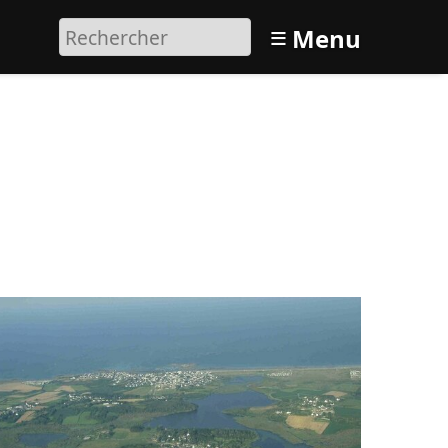
≡
Menu