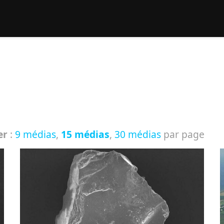
rcher :
er
:
9 médias
,
15 médias
,
30 médias
par page