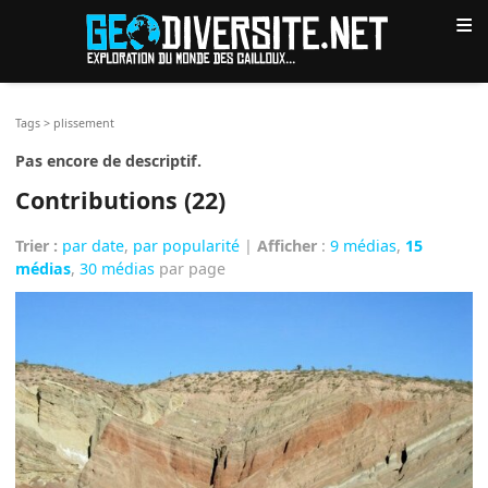
≡
Tags
>
plissement
Pas encore de descriptif.
Contributions (22)
Trier :
par date
,
par popularité
|
Afficher
:
9 médias
,
15
médias
,
30 médias
par page