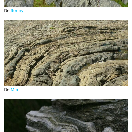
De
Ronny
De
Mimi