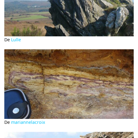
De
Lulle
De
mariannelacroix