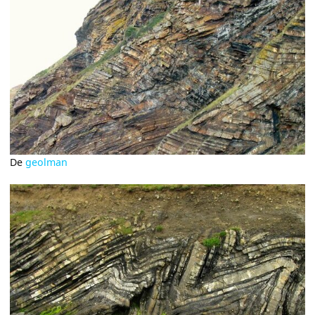
De
geolman