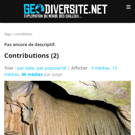
≡
Tags
>
concrétions
Pas encore de descriptif.
Contributions (2)
Trier :
par date
,
par popularité
|
Afficher
:
9 médias
,
15
médias
,
30 médias
par page