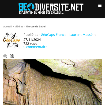
≡
Accueil
>
Médias
>
Grotte de Labeil
Publié par
GéoCaps France - Laurent Massé
le
27/11/2024
722 vues
0 commentaire