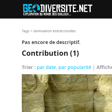
Reche
Tags
>
lamination entrecroisées
Pas encore de descriptif.
Contribution (1)
Trier :
par date
,
par popularité
|
Affich