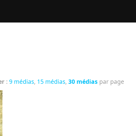
rcher :
er
:
9 médias
,
15 médias
,
30 médias
par page