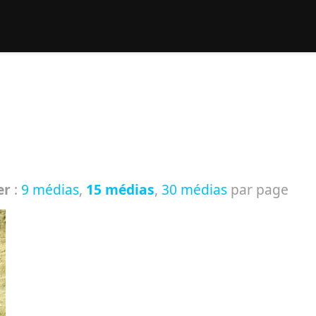
rcher :
er
:
9 médias
,
15 médias
,
30 médias
par page