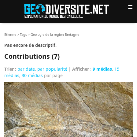
≡
Etienne
>
Tags
>
Géologie de la région Bretagne
Pas encore de descriptif.
Contributions (7)
Trier :
par date
,
par popularité
|
Afficher
:
9 médias
,
15
médias
,
30 médias
par page