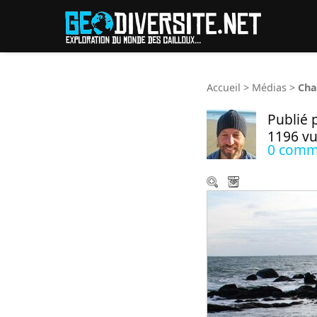
Reche
Accueil
>
Médias
>
Cha
Publié 
1196 v
0 comm