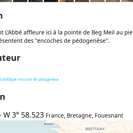
n
t L’Abbé affleure ici à la pointe de Beg Meil au 
résentent des "encoches de pédogenèse".
uteur
ranitique
encoche de pédogenèse
on
-
W 3° 58.523
France
,
Bretagne
,
Fouesnant