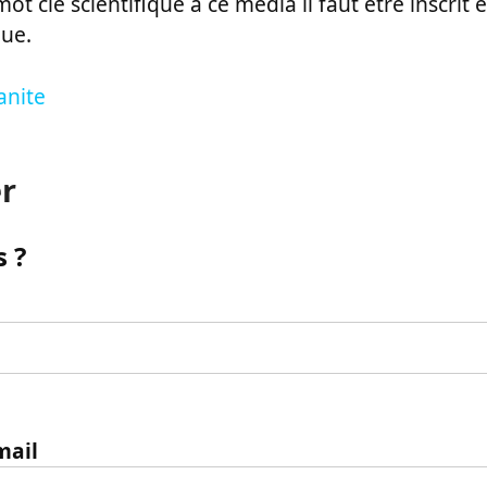
ot clé scientifique à ce média il faut être inscri
que.
anite
r
 ?
mail