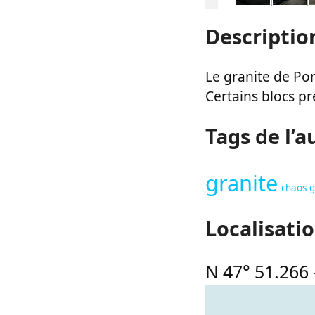
Descriptio
Le granite de Pon
Certains blocs p
Tags de l’a
granite
chaos g
Localisati
N 47° 51.266