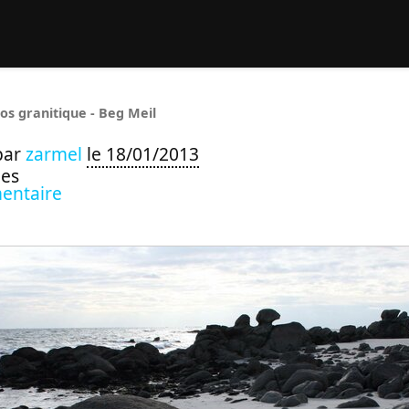
rcher :
os granitique - Beg Meil
par
zarmel
le 18/01/2013
ues
entaire