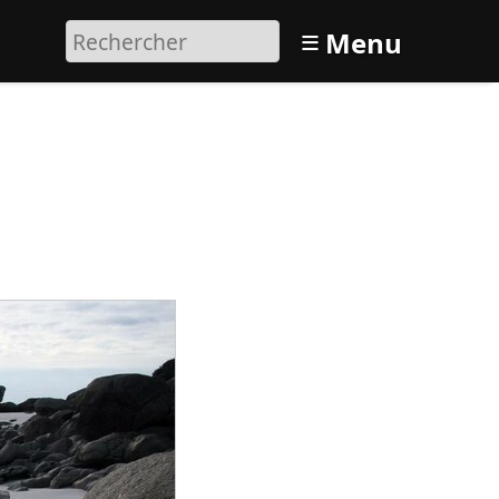
≡
Menu