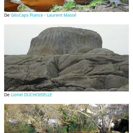
De
GéoCaps France - Laurent Massé
De
Lionel DUCHOISELLE