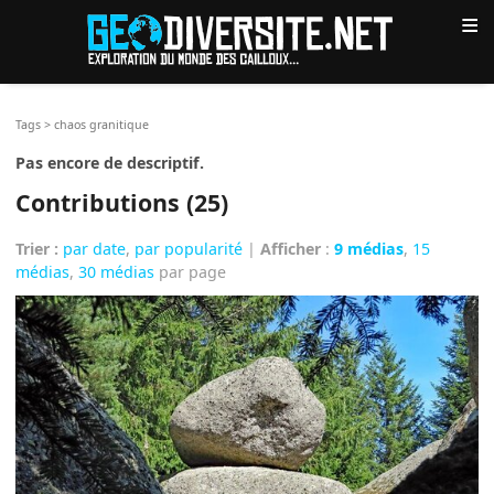
≡
Tags
>
chaos granitique
Pas encore de descriptif.
Contributions (25)
Trier :
par date
,
par popularité
|
Afficher
:
9 médias
,
15
médias
,
30 médias
par page