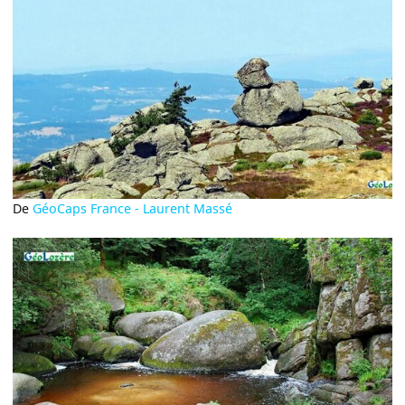
De
GéoCaps France - Laurent Massé