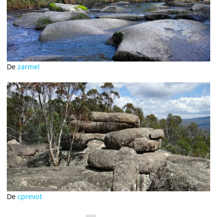
De
zarmel
De
cprevot