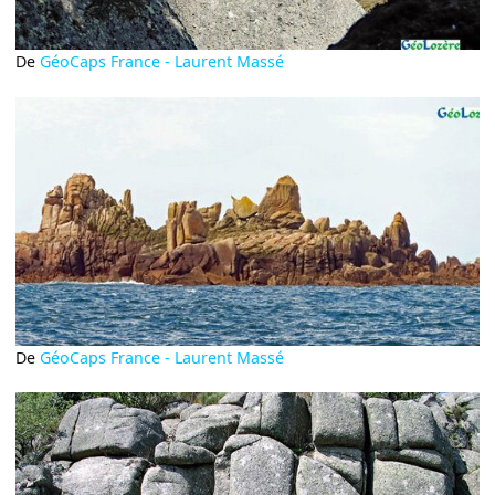
De
GéoCaps France - Laurent Massé
De
GéoCaps France - Laurent Massé