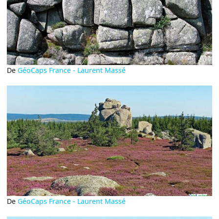
De
GéoCaps France - Laurent Massé
De
GéoCaps France - Laurent Massé