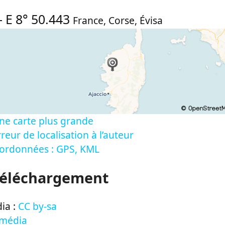
-
E 8° 50.443
France
,
Corse
,
Évisa
ne carte plus grande
reur de localisation à l’auteur
oordonnées : GPS, KML
Téléchargement
ia :
CC by-sa
 média