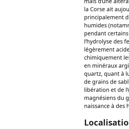
mais d’une altér
la Corse ait aujo
principalement d
humides (notamme
pendant certains 
l’hydrolyse des f
légèrement acide.
chimiquement les 
en minéraux argil
quartz, quant à l
de grains de sabl
libération et de 
magnésiens du gra
naissance à des 
Localisati