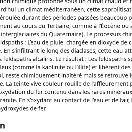
ation chimique profonde sous un climat chaud et
urd’hui un climat méditerranéen, cette saprolitisat
éroulée durant des périodes passées beaucoup p
nt au cours du Tertiaire, comme à l’Éocène ou 
interglaciaires du Quaternaire). Le processus chi
eldspaths : L’eau de pluie, chargée en dioxyde de 
 En s’infiltrant le long des diaclases, cette eau a
feldspaths alcalins. Le résultat : Les feldspaths 
eux (comme la kaolinite ou l’illite) et libèrent des
ui, reste chimiquement inaltéré mais se retrouve 
e. La teinte vive couleur rouille de l’affleurement 
l’oxydation du fer contenu dans les rares minéraux
nite. En s’oxydant au contact de l’eau et de l’air,
hydroxydes de fer.
on