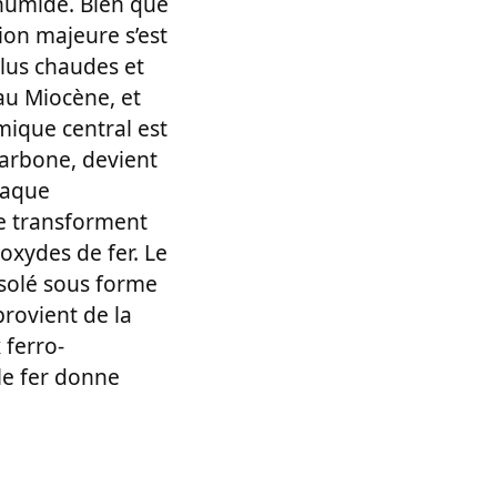
 humide. Bien que
ion majeure s’est
lus chaudes et
au Miocène, et
mique central est
carbone, devient
ttaque
se transforment
 oxydes de fer. Le
isolé sous forme
provient de la
 ferro-
 le fer donne