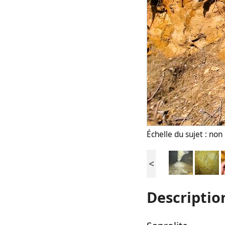
Échelle du sujet : no
<
Descriptio