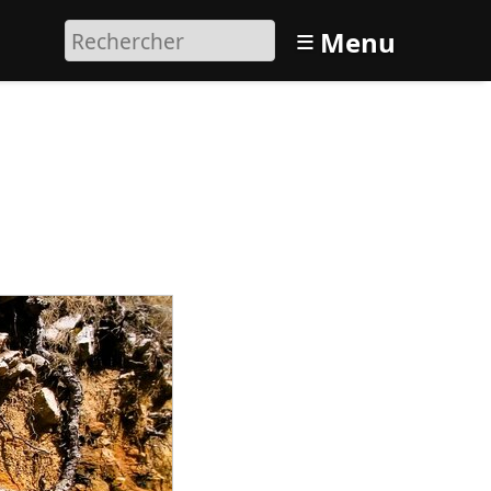
≡
Menu