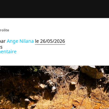
rcher :
rolite
par
Ange Nilana
le 26/05/2026
s
entaire