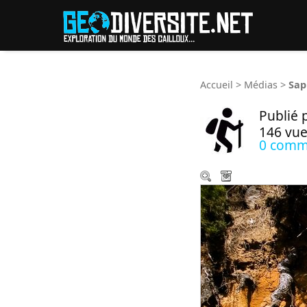
Reche
Accueil
>
Médias
>
Sap
Publié 
146 vue
0 comm