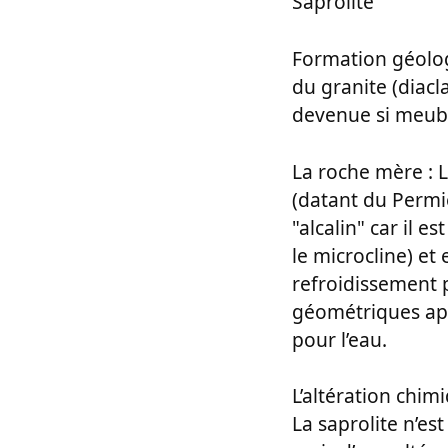
Saprolite
Formation géologi
du granite (diacl
devenue si meuble
La roche mère : L
(datant du Permie
"alcalin" car il 
le microcline) et
refroidissement p
géométriques appe
pour l’eau.
L’altération chim
La saprolite n’es