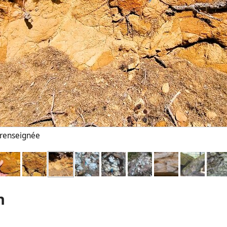
n renseignée
n