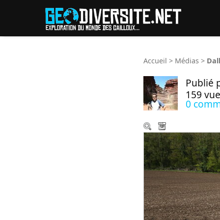
Reche
Accueil
>
Médias
>
Dal
Publié 
159 vue
0 comm