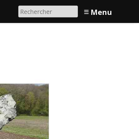
≡
Menu