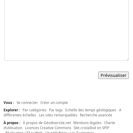
Vous :
Se connecter
Créer un compte
Explorer :
Par catégories
Par tags
Echelle des temps géologiques
A
différentes échelles
Les sites remarquables
Recherche avancée
À propos :
À propos de Géodiversite.net
Mentions légales
Charte
d’utilisation
Licences Creative Commons
Site cristallisé en SPIP
Réalisation / Eliaz Web
Un petit frère : Les Taxinomes