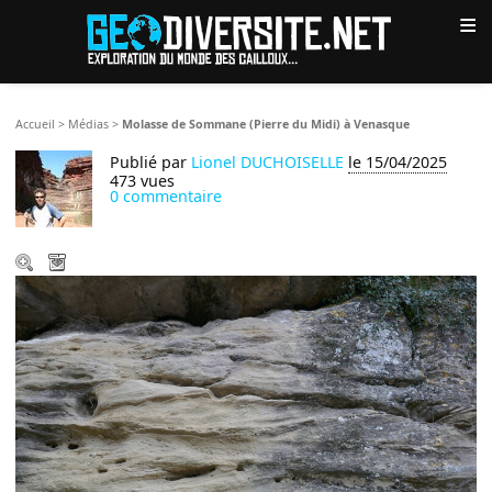
≡
Accueil
>
Médias
>
Molasse de Sommane (Pierre du Midi) à Venasque
Publié par
Lionel DUCHOISELLE
le 15/04/2025
473 vues
0 commentaire