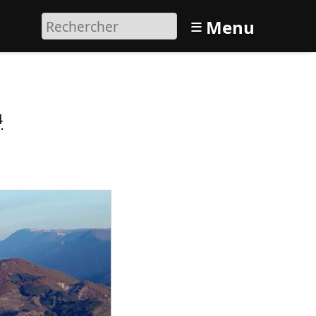
≡
Menu
4