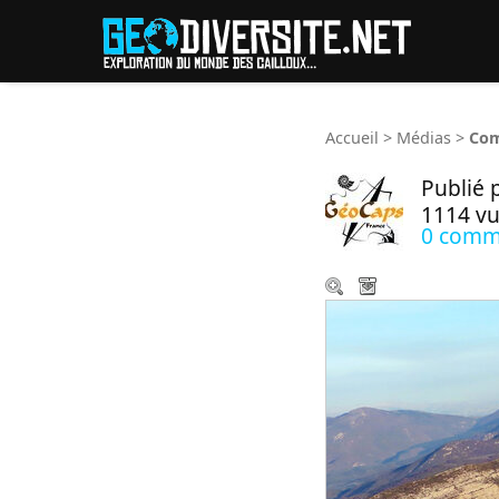
Reche
Accueil
>
Médias
>
Com
Publié 
1114 v
0 comm