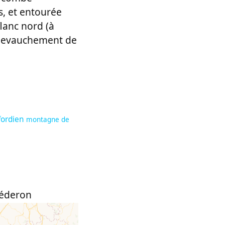
s, et entourée
flanc nord (à
chevauchement de
fordien
montagne de
éderon