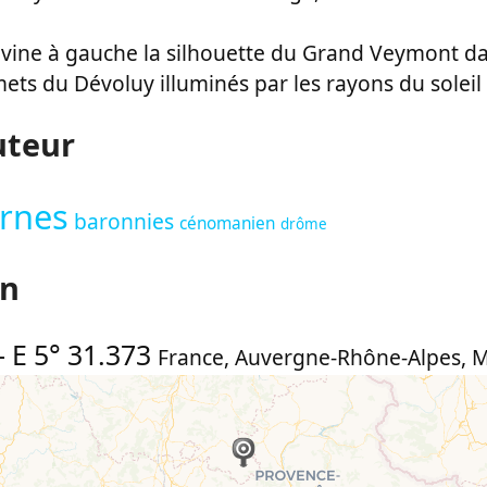
evine à gauche la silhouette du Grand Veymont dan
ets du Dévoluy illuminés par les rayons du soleil
uteur
rnes
baronnies
cénomanien
drôme
on
-
E 5° 31.373
France
,
Auvergne-Rhône-Alpes
,
M