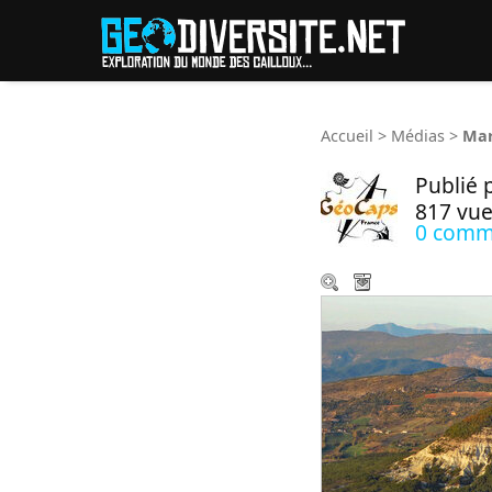
Reche
Accueil
>
Médias
>
Mar
Publié 
817 vue
0 comm