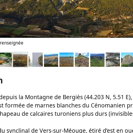
n renseignée
n
depuis la Montagne de Bergiès (44.203 N, 5.51 E), 
st formée de marnes blanches du Cénomanien pr
chapeau de calcaires turoniens plus durs (invisibles
du synclinal de Vers-sur-Méouge, étiré d’est en ou