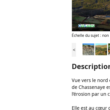
Échelle du sujet : no
<
Descriptio
Vue vers le nord 
de Chassenaye e
l’érosion par un 
Elle est au cœur 