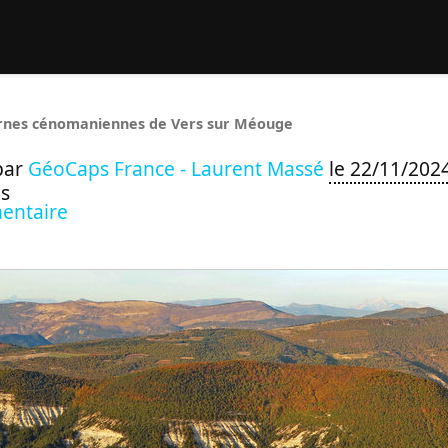
rcher :
nes cénomaniennes de Vers sur Méouge
par
GéoCaps France - Laurent Massé
le 22/11/202
s
entaire