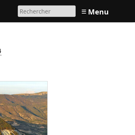
≡
Menu
4