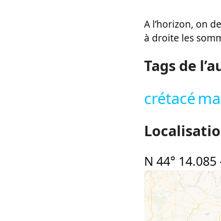
A l’horizon, on d
à droite les somm
Tags de l’a
crétacé
ma
Localisati
N 44° 14.085