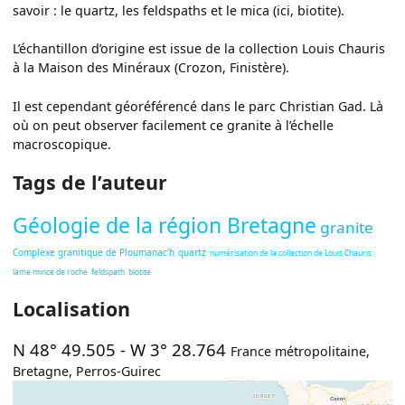
savoir : le quartz, les feldspaths et le mica (ici, biotite).
L’échantillon d’origine est issue de la collection Louis Chauris
à la Maison des Minéraux (Crozon, Finistère).
Il est cependant géoréférencé dans le parc Christian Gad. Là
où on peut observer facilement ce granite à l’échelle
macroscopique.
Tags de l’auteur
Géologie de la région Bretagne
granite
Complexe granitique de Ploumanac’h
quartz
numérisation de la collection de Louis Chauris
lame mince de roche
feldspath
biotite
Localisation
N 48° 49.505
-
W 3° 28.764
France métropolitaine
,
Bretagne
,
Perros-Guirec