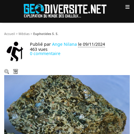
≡
Accueil
>
Médias
>
Euphotides S. S.
Publié par
Ange Nilana
le 09/11/2024
463 vues
0 commentaire