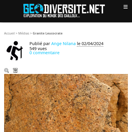
≡
Accueil
>
Médias
>
Granite Leucocrate
Publié par
Ange Nilana
le 02/04/2024
549 vues
0 commentaire