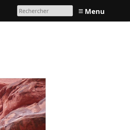
≡
Menu