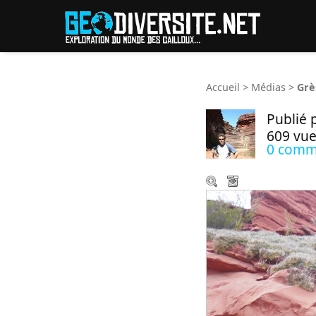
Reche
Accueil
>
Médias
>
Grè
Publié 
609 vue
0 comm