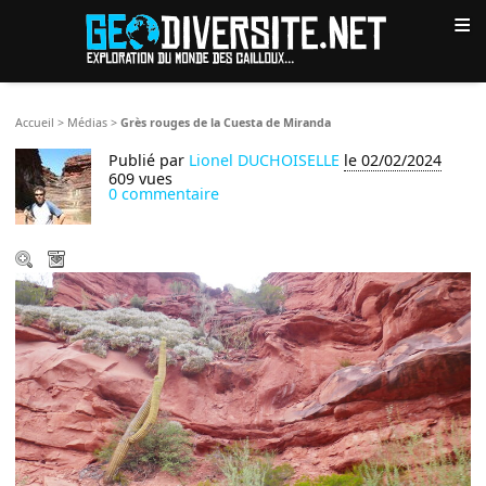
≡
Accueil
>
Médias
>
Grès rouges de la Cuesta de Miranda
Publié par
Lionel DUCHOISELLE
le 02/02/2024
609 vues
0 commentaire