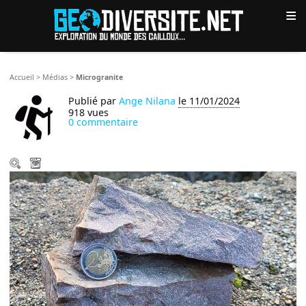
≡
Accueil
>
Médias
>
Microgranite
Publié par
Ange Nilana
le 11/01/2024
918 vues
0 commentaire