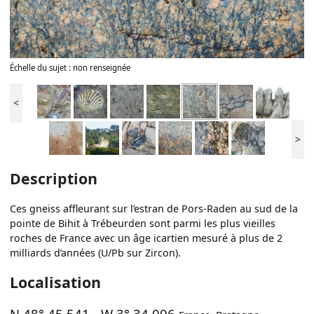
Échelle du sujet : non renseignée
<
>
Description
Ces gneiss affleurant sur l’estran de Pors-Raden au sud de la
pointe de Bihit à Trébeurden sont parmi les plus vieilles
roches de France avec un âge icartien mesuré à plus de 2
milliards d’années (U/Pb sur Zircon).
Localisation
N 48° 45.541
-
W 3° 34.096