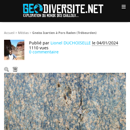
≡
Accueil
>
Médias
>
Gneiss Icartien à Pors Raden (Trébeurden)
Publié par
Lionel DUCHOISELLE
le 04/01/2024
1110 vues
0 commentaire